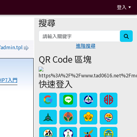
登入
搜尋
:::
sea
進階搜尋
/admin.tpl
QR Code 區塊
PHP7入門
快速登入