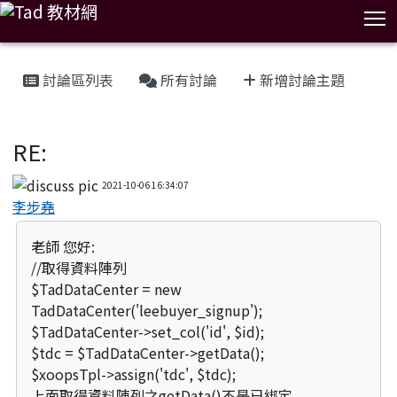
T
:::
討論區列表
所有討論
新增討論主題
「PHP全端開發」線上課程討論區
RE:
2021-10-06 16:34:07
李步堯
老師 您好:
//取得資料陣列
$TadDataCenter = new
TadDataCenter('leebuyer_signup');
$TadDataCenter->set_col('id', $id);
$tdc = $TadDataCenter->getData();
$xoopsTpl->assign('tdc', $tdc);
上面取得資料陣列之getData()不是已綁定