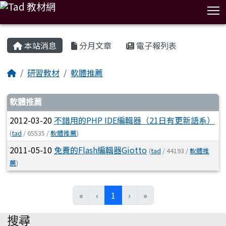
T
:::
本站消息
分月文章
電子報列表
研習教材
軟體推薦
文章列表
軟體推薦
2012-03-20
不錯用的PHP IDE編輯器（21日有更新語系）
(
tad
/ 65535 /
軟體推薦
)
2011-05-10
免費的Flash編輯器Giotto
(
tad
/ 44193 /
軟體推
薦
)
(current)
«
‹
1
›
»
搜尋
:::