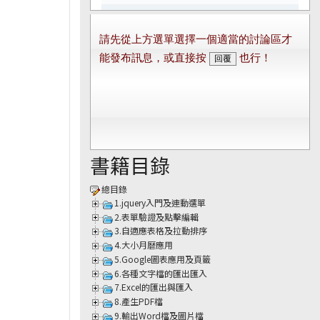
書籍目錄
總目錄
1.jquery入門及連動選單
2.表單驗證及點擊編輯
3.自適應表格及拉動排序
4.大小月曆應用
5.Google圖表應用及頁籤
6.各種文字檔的匯出匯入
7.Excel的匯出與匯入
8.產生PDF檔
9.輸出Word檔及圖片檔