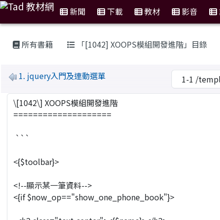
新聞
下載
教材
影音
:::
所有書籍
「[1042] XOOPS模組開發進階」目錄
MarkDown
1. jquery入門及連動選單