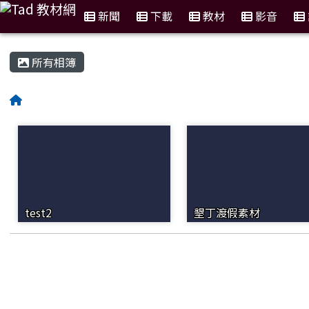
新聞
下載
教材
影音
:::
所有相簿
test2
墾丁渡假素材