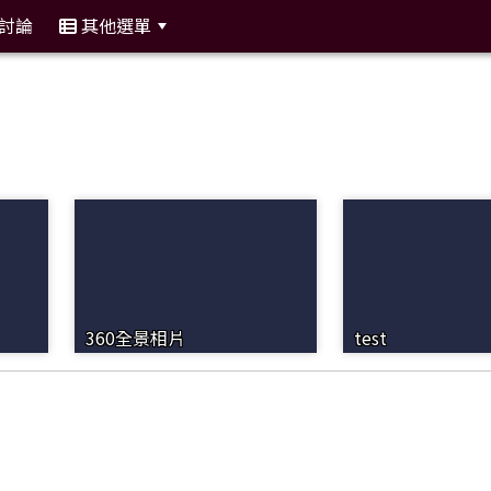
討論
其他選單
:::
360全景相片
test