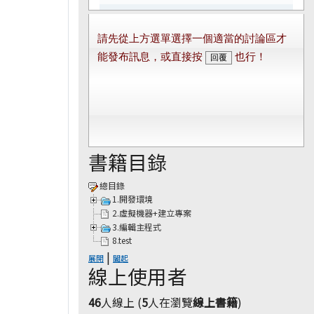
書籍目錄
總目錄
1.開發環境
2.虛擬機器+建立專案
3.編輯主程式
8.test
|
展開
闔起
線上使用者
46
人線上 (
5
人在瀏覽
線上書籍
)