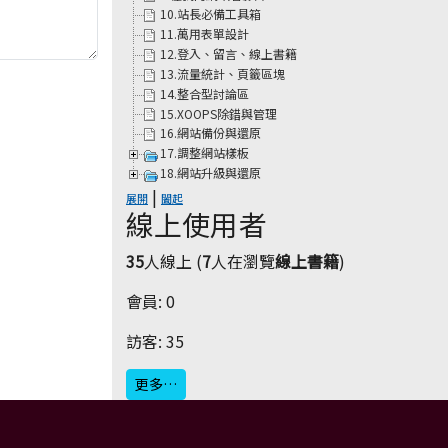
10.站長必備工具箱
11.萬用表單設計
12.登入、留言、線上書籍
13.流量統計、頁籤區塊
14.整合型討論區
15.XOOPS除錯與管理
16.網站備份與還原
17.調整網站樣板
18.網站升級與還原
|
展開
闔起
線上使用者
35
人線上 (
7
人在瀏覽
線上書籍
)
會員: 0
訪客: 35
更多…