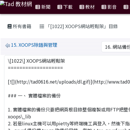
新聞
下載
教材
影音
:::
所有書籍
「[1022] XOOPS網站輕鬆架」目錄
MarkDown
15. XOOPS除錯與管理