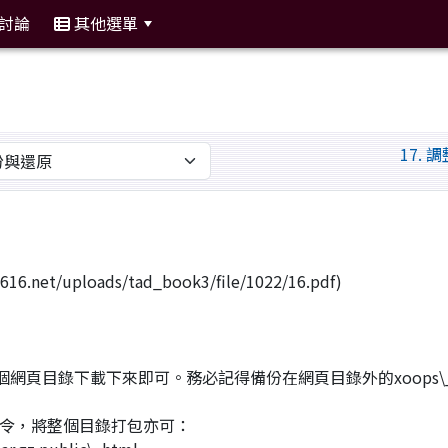
討論
其他選單
:::
17.