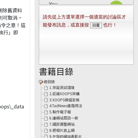
書籍目錄
總目錄
1.架設測試環境
2.認識XOOPS架構
3.XOOPS模組安裝
4.TadNews進階用法
5.製作電子報
6.讓網站耳目一新
7.細部調整網站
8.把相片放上網
9.在我的網站看影片