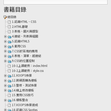
書籍目錄
總目錄
1.認識HTML、CSS
2.HTML基礎
3.表格、圖片與版型
4.連結、列表與組圖
5.認識HTML5
6.套用CSS
7.CSS於區塊的應用
8.表格、清單、超連結
9.CSS的位置控制
10-1上課範例：index.html
10-2上課範例：style.css
11.XOOPS佈景
12.將網頁轉為樣板
13.整修、測試佈景
14.線上修改樣板
15.實用CSS技巧
16.樣板整合
17.XOOPS佈景速成
18.認識CSS Sprites