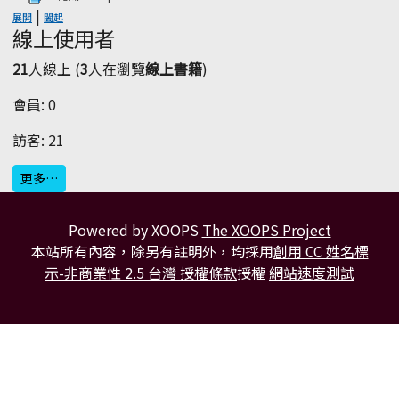
|
展開
闔起
線上使用者
21
人線上 (
3
人在瀏覽
線上書籍
)
會員: 0
訪客: 21
更多…
Powered by XOOPS
The XOOPS Project
本站所有內容，除另有註明外，均採用
創用 CC 姓名標
示-非商業性 2.5 台灣 授權條款
授權
網站速度測試