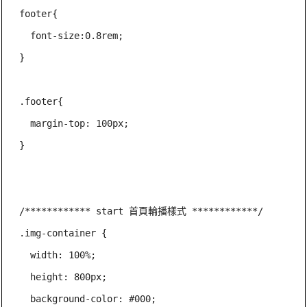
footer{

  font-size:0.8rem;

}

.footer{

  margin-top: 100px; 

}

/************ start 首頁輪播樣式 ************/

.img-container {

  width: 100%;

  height: 800px;

  background-color: #000;
