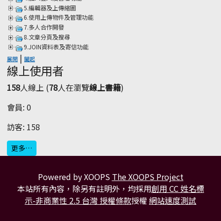
5.編輯器及上傳縮圖
6.使用上傳物件及管理功能
7.多人合作開發
8.文章分頁及搜尋
9.JOIN資料表及寄信功能
|
展開
闔起
線上使用者
158
人線上 (
78
人在瀏覽
線上書籍
)
會員: 0
訪客: 158
更多…
Powered by XOOPS
The XOOPS Project
本站所有內容，除另有註明外，均採用
創用 CC 姓名標
示-非商業性 2.5 台灣 授權條款
授權
網站速度測試