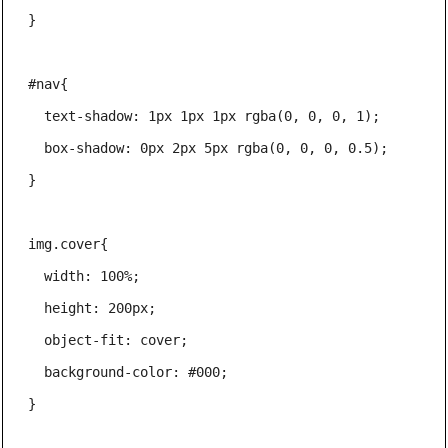
}

#nav{

  text-shadow: 1px 1px 1px rgba(0, 0, 0, 1);

  box-shadow: 0px 2px 5px rgba(0, 0, 0, 0.5);

}

img.cover{

  width: 100%;

  height: 200px;

  object-fit: cover;

  background-color: #000;

}
