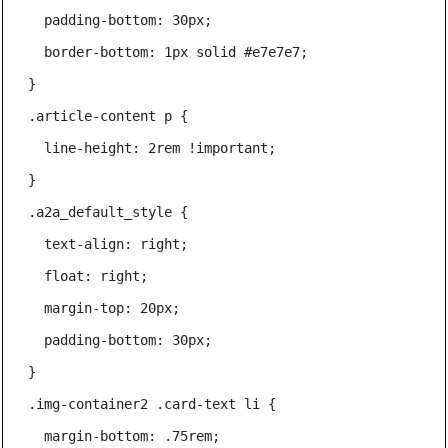
  padding-bottom: 30px;

  border-bottom: 1px solid #e7e7e7;

}

.article-content p {

  line-height: 2rem !important;

}

.a2a_default_style {

  text-align: right;

  float: right;

  margin-top: 20px;

  padding-bottom: 30px;

}

.img-container2 .card-text li {

  margin-bottom: .75rem;
