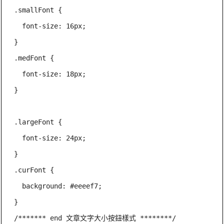
.smallFont {

  font-size: 16px;

}

.medFont {

  font-size: 18px;

}

.largeFont {

  font-size: 24px;

}

.curFont {

  background: #eeeef7;

}

/******* end 文章文字大小按鈕樣式 ********/