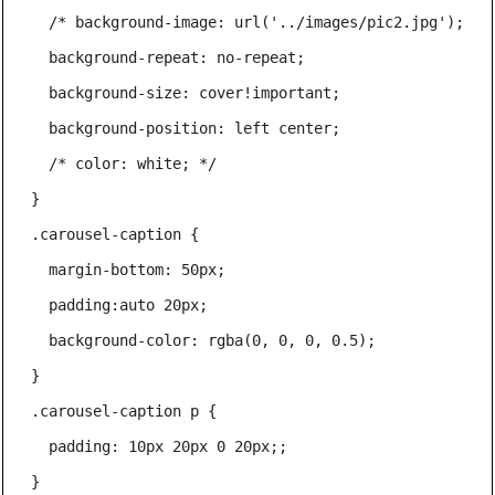
  /* background-image: url('../images/pic2.jpg'); */

  background-repeat: no-repeat;

  background-size: cover!important;

  background-position: left center; 

  /* color: white; */

}

.carousel-caption {

  margin-bottom: 50px;

  padding:auto 20px;

  background-color: rgba(0, 0, 0, 0.5);

}

.carousel-caption p {

  padding: 10px 20px 0 20px;;

}
