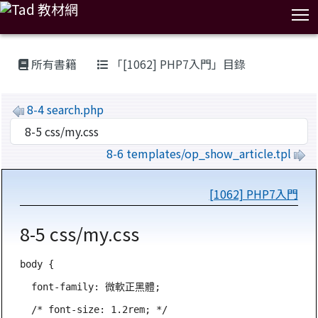
T
:::
所有書籍
「[1062] PHP7入門」目錄
8-4 search.php
8-6 templates/op_show_article.tpl
[1062] PHP7入門
8-5 css/my.css
body {

  font-family: 微軟正黑體;

  /* font-size: 1.2rem; */
