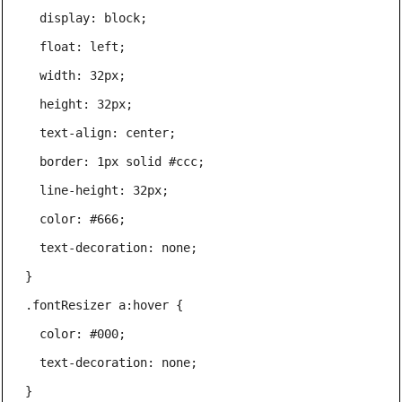
  display: block;

  float: left;

  width: 32px;

  height: 32px;

  text-align: center;

  border: 1px solid #ccc;

  line-height: 32px;

  color: #666;

  text-decoration: none;

}

.fontResizer a:hover {

  color: #000;

  text-decoration: none;

}
