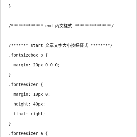
}

/************* end 內文樣式 ***************/

/******* start 文章文字大小按鈕樣式 ********/

.fontsizebox p {

  margin: 20px 0 0 0;

}

.fontResizer {

  margin: 10px 0;

  height: 40px;

  float: right;

}

.fontResizer a {
