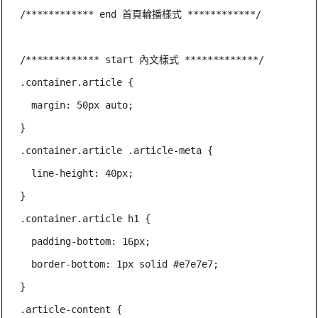
/************ end 首頁輪播樣式 ************/

/************* start 內文樣式 *************/

.container.article {

  margin: 50px auto;

}

.container.article .article-meta {

  line-height: 40px;

}

.container.article h1 {

  padding-bottom: 16px;

  border-bottom: 1px solid #e7e7e7;

}

.article-content {
