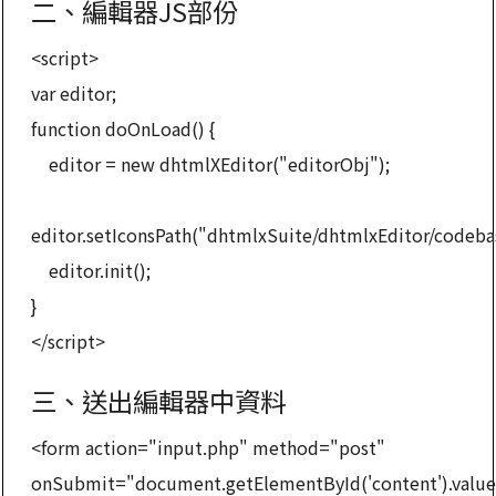
二、編輯器JS部份
<script>
var editor;
function doOnLoad() {
editor = new dhtmlXEditor("editorObj");
editor.setIconsPath("dhtmlxSuite/dhtmlxEditor/codeba
editor.init();
}
</script>
三、送出編輯器中資料
<form action="input.php" method="post"
onSubmit="document.getElementById('content').valu