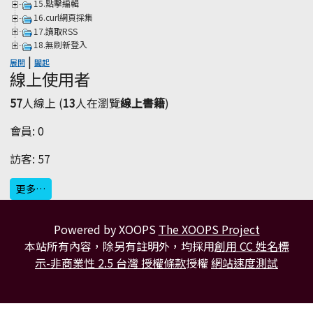
15.點擊編輯
16.curl網頁採集
17.讀取RSS
18.無刷新登入
|
展開
闔起
線上使用者
57
人線上 (
13
人在瀏覽
線上書籍
)
會員: 0
訪客: 57
更多…
Powered by XOOPS
The XOOPS Project
本站所有內容，除另有註明外，均採用
創用 CC 姓名標
示-非商業性 2.5 台灣 授權條款
授權
網站速度測試