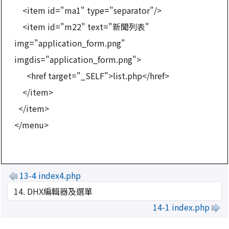
<item id="ma1" type="separator"/>
<item id="m22" text="新聞列表"
img="application_form.png"
imgdis="application_form.png">
<href target="_SELF">list.php</href>
</item>
</item>
</menu>
13-4 index4.php
14-1 index.php