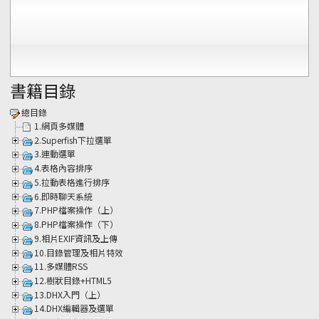
書籍目錄
總目錄
1.網頁多媒體
2.Superfish下拉選單
3.連動選單
4.表格內容排序
5.拉動表格進行排序
6.即時聊天系統
7.PHP檔案操作（上）
8.PHP檔案操作（下）
9.相片EXIF資訊及上傳
10.目錄管理及相片特效
11.多媒體RSS
12.樹狀目錄+HTML5
13.DHX入門（上）
14.DHX編輯器及選單