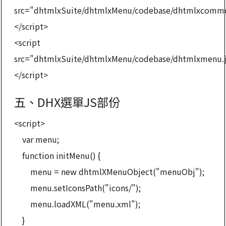
src="dhtmlxSuite/dhtmlxMenu/codebase/dhtmlxcommo
</script>
<script
src="dhtmlxSuite/dhtmlxMenu/codebase/dhtmlxmenu.j
</script>
五、DHX選單JS部份
<script>
var menu;
function initMenu() {
menu = new dhtmlXMenuObject("menuObj");
menu.setIconsPath("icons/");
menu.loadXML("menu.xml");
}