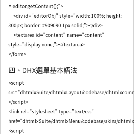
= editor.getContent();">
<div id="editorObj" style="width: 100%; height:
300px; border: #909090 1px solid;"></div>
<textarea id="content" name="content"
style="display:none;"></textarea>
</form>
四、DHX選單基本語法
<script
src="dhtmlxSuite/dhtmlxLayout/codebase/dhtmlxcom
</script>
<link rel="stylesheet" type="text/css"
href="dhtmlxSuite/dhtmlxMenu/codebase/skins/dhtml
<script