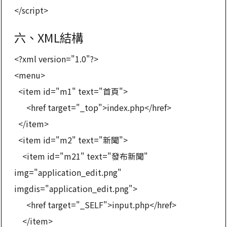
</script>
六、XML結構
<?xml version="1.0"?>
<menu>
<item id="m1" text="首頁">
<href target="_top">index.php</href>
</item>
<item id="m2" text="新聞">
<item id="m21" text="發布新聞"
img="application_edit.png"
imgdis="application_edit.png">
<href target="_SELF">input.php</href>
</item>