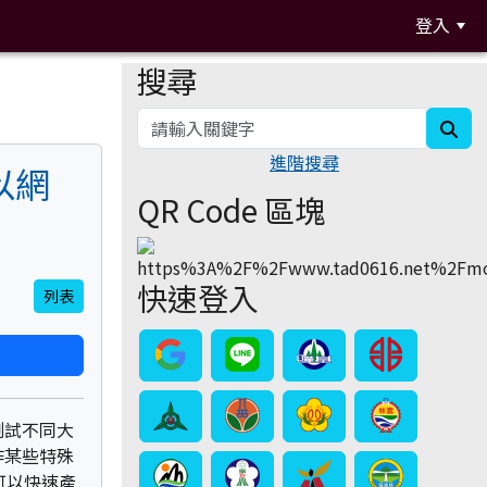
登入
搜尋
:::
sea
進階搜尋
，以網
QR Code 區塊
快速登入
列表
測試不同大
作某些特殊
，可以快速產