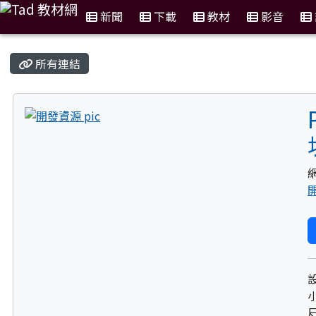
新聞
下載
教材
影音
:::
所有連結
title:開發資源