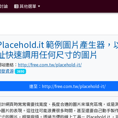
討論
其他選單
:::
Placehold.it 範例圖片產生器
址快速調用任何尺寸的圖片
網站連結：
http://free.com.tw/placehold-it/
開發資源
3690
連至：http://free.com.tw/placehold-it/
設計網頁時常常需要找寬度、長度合適的圖片來填充區塊，或是
小圖片的表現。這往往可能浪費很多時間，甚至還要自己動手製
尺寸的圖片，相當麻煩。透過方便的線上工具－ Placehold.it 