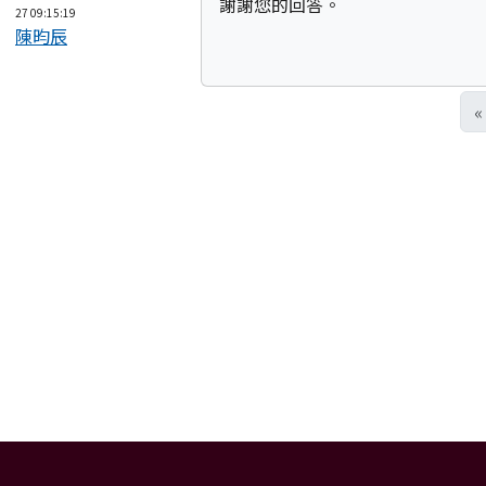
謝謝您的回答。
27 09:15:19
陳昀辰
«