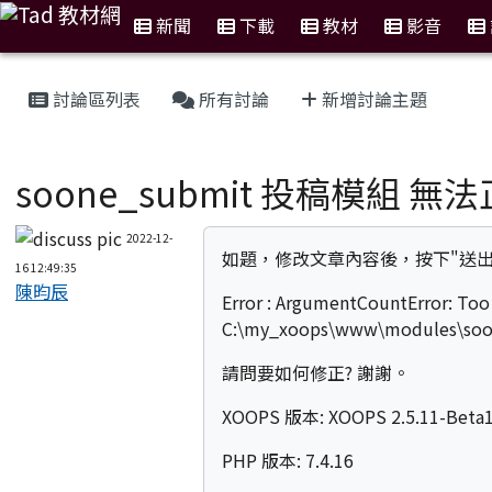
新聞
下載
教材
影音
:::
討論區列表
所有討論
新增討論主題
XOOPS使用討論區
soone_submit 投稿模組 
2022-12-
如題，修改文章內容後，按下"送
16 12:49:35
陳昀辰
Error : ArgumentCountError: Too 
C:\my_xoops\www\modules\soone
請問要如何修正? 謝謝。
XOOPS 版本
: XOOPS 2.5.11-Beta
PHP 版本
: 7.4.16