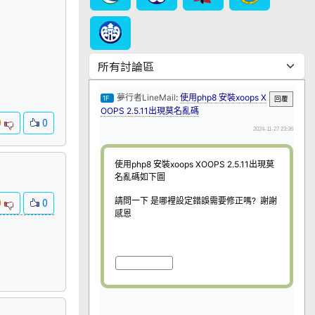
0
0
0
0