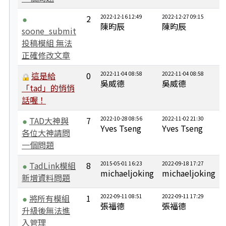
2
2022-12-16 12:49
2022-12-27 09:15
陳昀辰
陳昀辰
soone_submit
投稿模組 無法
正確修改文章
這是給
0
2022-11-04 08:58
2022-11-04 08:58
吳威德
吳威德
「tad」的悄悄
話喔！
TAD大神與
7
2022-10-28 08:56
2022-11-02 21:30
Yves Tseng
Yves Tseng
各位大神請問
一個問題
TadLink模組
8
2015-05-01 16:23
2022-09-18 17:27
michaeljoking
michaeljoking
新增資料問題
將所有模組
1
2022-09-11 08:51
2022-09-11 17:29
張福德
張福德
升級後無法進
入管理