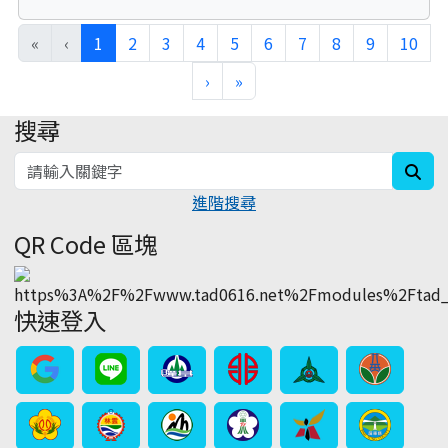
(current)
«
‹
1
2
3
4
5
6
7
8
9
10
›
»
搜尋
:::
sea
進階搜尋
QR Code 區塊
快速登入