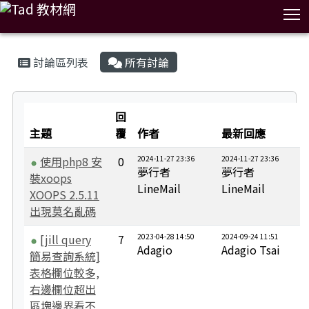
T
:::
討論區列表
所有討論
No Discuss Title
回
主題
覆
作者
最新回應
使用php8 安
0
2024-11-27 23:36
2024-11-27 23:36
夢行者
夢行者
裝xoops
LineMail
LineMail
XOOPS 2.5.11
出現莫名亂碼
[jill query
7
2023-04-28 14:50
2024-09-24 11:51
Adagio
Adagio Tsai
簡易查詢系統]
表格欄位較多,
右邊欄位超出
區塊邊界看不