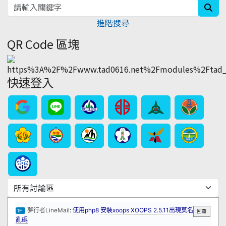
sea
進階搜尋
QR Code 區塊
快速登入