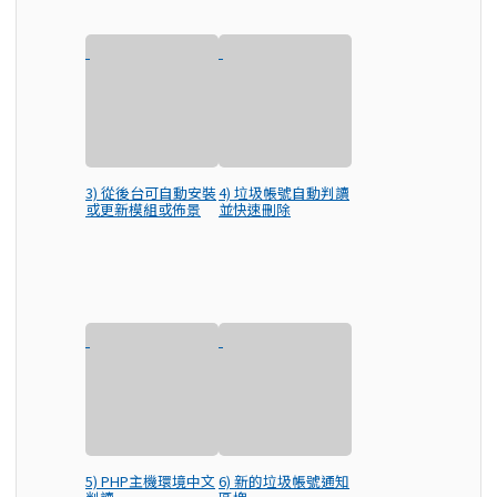
3) 從後台可自動安裝
4) 垃圾帳號自動判讀
或更新模組或佈景
並快速刪除
5) PHP主機環境中文
6) 新的垃圾帳號通知