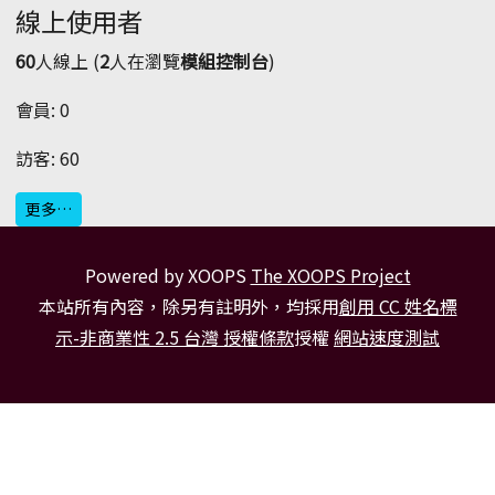
線上使用者
60
人線上 (
2
人在瀏覽
模組控制台
)
會員: 0
訪客: 60
更多…
Powered by XOOPS
The XOOPS Project
本站所有內容，除另有註明外，均採用
創用 CC 姓名標
示-非商業性 2.5 台灣 授權條款
授權
網站速度測試