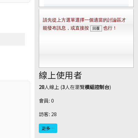
線上使用者
28
人線上 (
3
人在瀏覽
模組控制台
)
會員: 0
訪客: 28
更多…