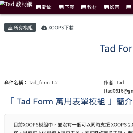
新聞
下載
教材
影音
:::
所有模組
XOOPS下載
Tad F
套件名稱： tad_form 1.2
作者 : tad
(
tad0616@gm
「 Tad Form 萬用表單模組 」簡介
目前XOOPS模組中，並沒有一個可以同時支援 XOOPS 
寫。目前可以做到線上調查表單，亦可當作報名表單、申請