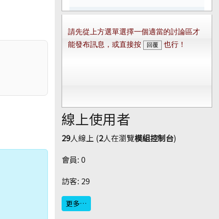
線上使用者
29
人線上 (
2
人在瀏覽
模組控制台
)
會員: 0
訪客: 29
更多…