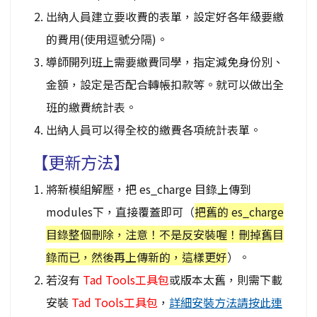
出納人員建立要收費的表單，設定好各年級要繳
的費用(使用逗號分隔)。
導師開列班上需要繳費同學，指定減免身份別、
金額，設定是否配合轉帳扣款等。就可以做出全
班的繳費統計表。
出納人員可以得全校的繳費各項統計表單。
【更新方法】
將新模組解壓，把 es_charge 目錄上傳到
modules下，直接覆蓋即可（
把舊的 es_charge
目錄整個刪除，注意！不是反安裝喔！刪掉舊目
錄而已，然後再上傳新的，這樣更好
）。
若沒有
Tad Tools工具包
或版本太舊，則需下載
安裝
Tad Tools工具包
，
詳細安裝方法請按此連