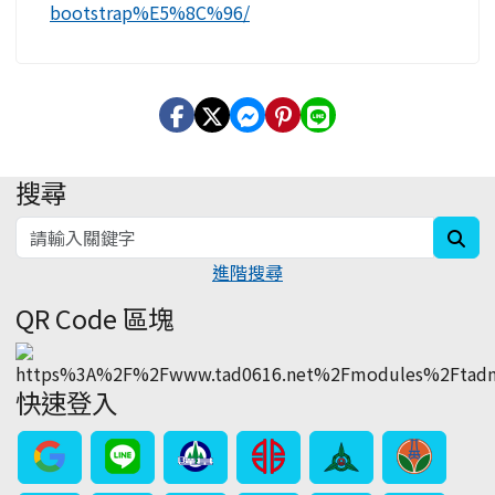
bootstrap%E5%8C%96/
搜尋
:::
sea
進階搜尋
QR Code 區塊
快速登入