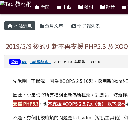
新聞
下載
教材
影音
:::
本站消息
分月文章
電子報列表
2019/5/9 後的更新不再支援 PHP5.3 及 XOOP
tad
-
Tad 碎碎念...
| 2019-05-10 | 點閱數： 34710
公告
先說明一下狀況，因為 XOOPS 2.5.10起，採用新的
因此，小弟也將所有模組更新為新框架，這是這一波新釋
支援 PHP5.3
，也
不支援 XOOPS 2.5.7.x（含） 以下版本
不過，有個比較麻煩的問題是tad_adm（站長工具箱）和ta