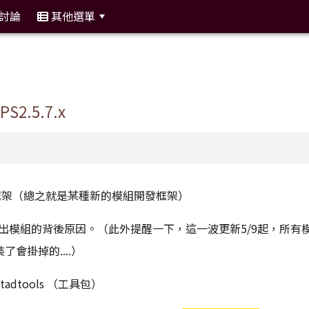
討論
其他選單
:::
S2.5.7.x
xmf框架（總之就是某種新的模組開發框架）
出模組的背後原因。（此外提醒一下，這一波更新5/9起，所有
裝了會掛掉的....）
dtools （工具包）