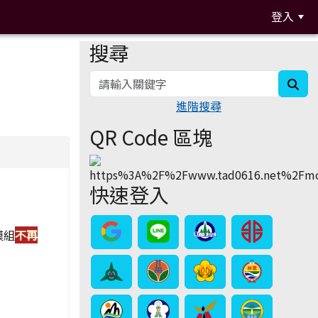
登入
搜尋
:::
sea
進階搜尋
QR Code 區塊
快速登入
模組
不再