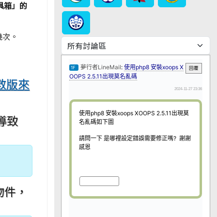
具箱」的
幾次。
救版來
，導致
物件，