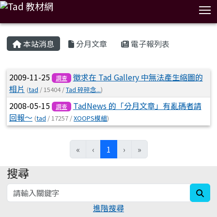
T
:::
本站消息
分月文章
電子報列表
文章列表
2009-11-25
徵求在 Tad Gallery 中無法產生縮圖的
調查
相片
(
tad
/ 15404 /
Tad 碎碎念...
)
2008-05-15
TadNews 的「分月文章」有亂碼者請
調查
回報～
(
tad
/ 17257 /
XOOPS模組
)
(current)
«
‹
1
›
»
搜尋
:::
sea
進階搜尋