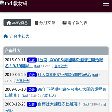
T
:::
本站消息
分月文章
電子報列表
台南社大
文章列表
台南社大
2015-09-11
[台南] XOOPS模組開發進階班開始報
公告
名！9/19開課！
(
tad
/ 17923 /
台南社大
)
2010-06-25
社大XOOPS系列課程開始報名
(
tad
/
公告
27153 /
台南社大
)
2009-06-10
98年下學期打算在台南社大開的課程表
公告
出爐囉！
(
tad
/ 21840 /
台南社大
)
2008-12-23
台南社大課程表出爐囉！
(
tad
/ 28045 /
台
公告
南社大
)