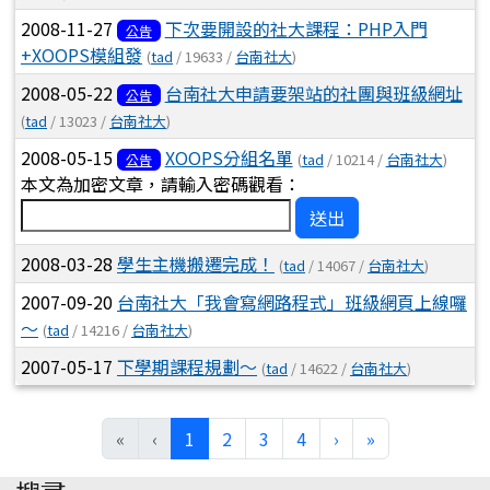
2008-11-27
下次要開設的社大課程：PHP入門
公告
+XOOPS模組發
(
tad
/ 19633 /
台南社大
)
2008-05-22
台南社大申請要架站的社團與班級網址
公告
(
tad
/ 13023 /
台南社大
)
2008-05-15
XOOPS分組名單
(
tad
/ 10214 /
台南社大
)
公告
本文為加密文章，請輸入密碼觀看：
送出
2008-03-28
學生主機搬遷完成！
(
tad
/ 14067 /
台南社大
)
2007-09-20
台南社大「我會寫網路程式」班級網頁上線囉
～
(
tad
/ 14216 /
台南社大
)
2007-05-17
下學期課程規劃～
(
tad
/ 14622 /
台南社大
)
(current)
«
‹
1
2
3
4
›
»
:::