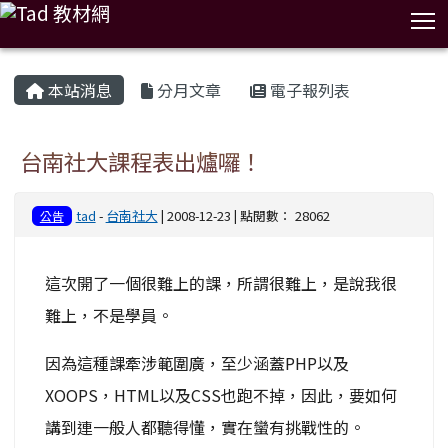
T
:::
本站消息
分月文章
電子報列表
台南社大課程表出爐囉！
tad
-
台南社大
| 2008-12-23 | 點閱數： 28062
公告
這次開了一個很難上的課，所謂很難上，是說我很
難上，不是學員。
因為這種課牽涉範圍廣，至少涵蓋PHP以及
XOOPS，HTML以及CSS也跑不掉，因此，要如何
講到連一般人都聽得懂，實在蠻有挑戰性的。